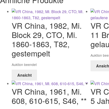
VR China, 1982, Mi.
VR C
Block 29, CTO, Mi.
11 Br
1860-1863, T82,
gela
gestempelt
Auktion bee
Auktion beendet
Ansich
Ansicht
VR China, 1961, Mi.
VR C
608, 610-615, S46, **
5 Jah