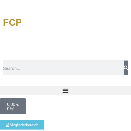
FCP
Forschungsgemeinschaft
China-Philatelie eV
0,00
€
0
Mitgliederbereich