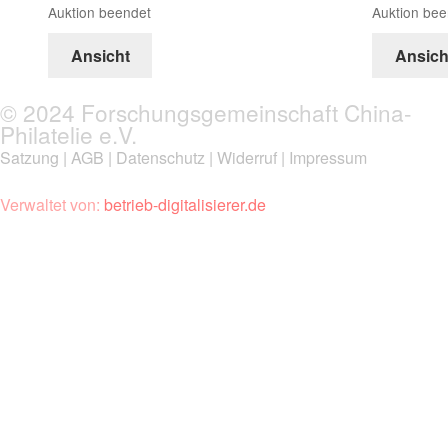
Auktion beendet
Auktion bee
Ansicht
Ansich
© 2024 Forschungsgemeinschaft China-
Philatelie e.V.
Satzung
|
AGB
|
Datenschutz
|
Widerruf
|
Impressum
Verwaltet von:
betrieb-digitalisierer.de