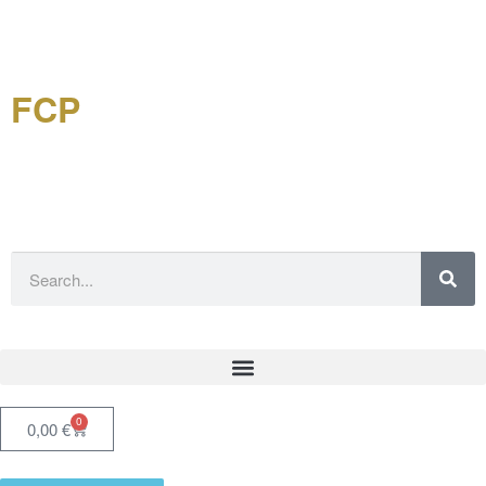
FCP
Forschungsgemeinschaft
China-Philatelie eV
0
0,00
€