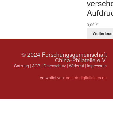
versch
Aufdru
9,00
€
Weiterlese
© 2024 Forschungsgemeinschaft
China-Philatelie e.V.
Satzung
|
AGB
|
Datenschutz
|
Widerruf
|
Impressum
Verwaltet von:
betrieb-digitalisierer.de