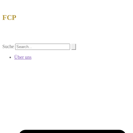
FCP
Forschungsgemeinschaft China-Philatelie
eV
Suche
Über uns