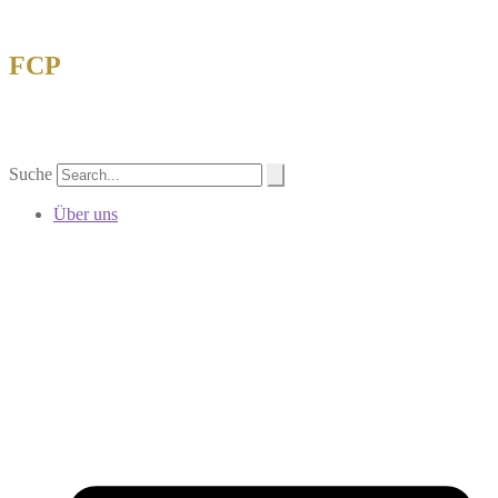
FCP
Forschungsgemeinschaft China-Philatelie
eV
Suche
Über uns