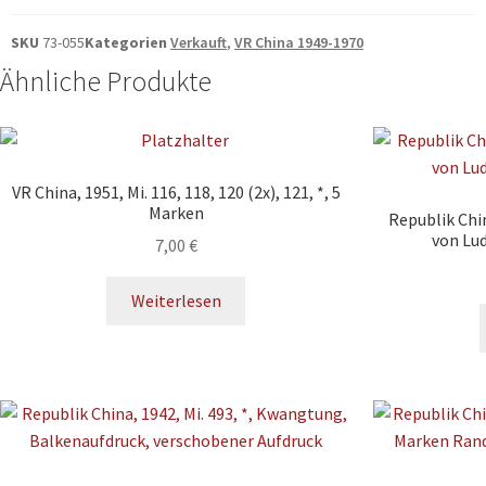
SKU
73-055
Kategorien
Verkauft
,
VR China 1949-1970
Ähnliche Produkte
VR China, 1951, Mi. 116, 118, 120 (2x), 121, *, 5
Marken
Republik Chi
von Lu
7,00
€
Weiterlesen