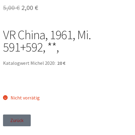
5,00
€
2,00
€
VR China, 1961, Mi.
591+592, **,
Katalogwert Michel 2020:
20 €
Nicht vorrätig
Zurück