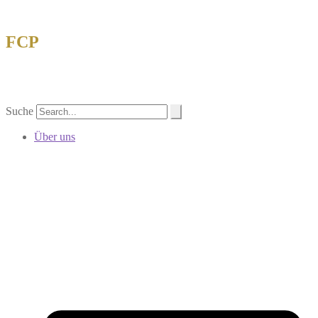
FCP
Forschungsgemeinschaft China-Philatelie
eV
Suche
Über uns