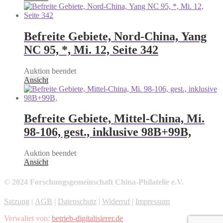
Befreite Gebiete, Nord-China, Yang
NC 95, *, Mi. 12, Seite 342
Auktion beendet
Ansicht
Befreite Gebiete, Mittel-China, Mi.
98-106, gest., inklusive 98B+99B,
Auktion beendet
Ansicht
© 2024 Forschungsgemeinschaft China-Philatelie e.V.
Satzung
|
AGB
|
Datenschutz
|
Widerruf
|
Impressum
Verwaltet von:
betrieb-digitalisierer.de