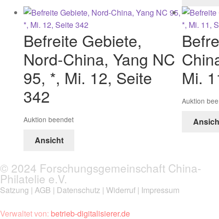
Befreite Gebiete,
Befre
Nord-China, Yang NC
China
95, *, Mi. 12, Seite
Mi. 1
342
Auktion bee
Auktion beendet
Ansich
Ansicht
© 2024 Forschungsgemeinschaft China-
Philatelie e.V.
Satzung
|
AGB
|
Datenschutz
|
Widerruf
|
Impressum
Verwaltet von:
betrieb-digitalisierer.de