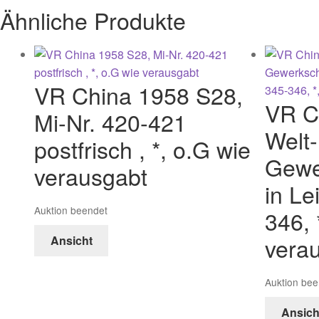
Ähnliche Produkte
VR China 1958 S28,
VR C
Mi-Nr. 420-421
Welt-
postfrisch , *, o.G wie
Gewe
verausgabt
in Le
Auktion beendet
346, 
vera
Ansicht
Auktion bee
Ansich