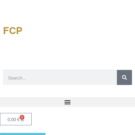
FCP
Forschungsgemeinschaft
China-Philatelie eV
0
0,00
€