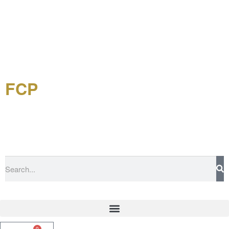
FCP
Forschungsgemeinschaft
China-Philatelie eV
0