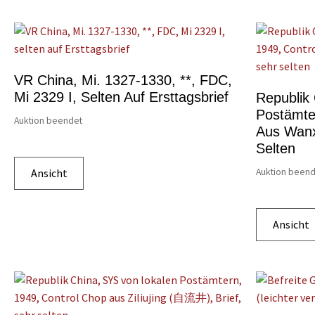
VR China, Mi. 1327-1330, **, FDC,
Mi 2329 I, Selten Auf Ersttagsbrief
Republik
Postämte
Auktion beendet
Aus Wanx
Selten
Ansicht
Auktion been
Ansicht