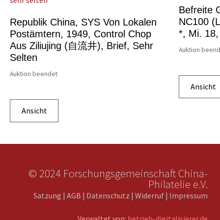
Befreite 
NC100 (le
Republik China, SYS Von Lokalen
*, Mi. 18
Postämtern, 1949, Control Chop
Aus Ziliujing (自流井), Brief, Sehr
Auktion been
Selten
Auktion beendet
Ansicht
Ansicht
© 2024 Forschungsgemeinschaft China-
Philatelie e.V.
Satzung
|
AGB
|
Datenschutz
|
Widerruf
|
Impressum
Verwaltet von:
betrieb-digitalisierer.de