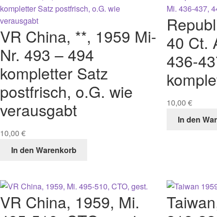
Republ
VR China, **, 1959 Mi-
40 Ct. 
Nr. 493 – 494
436-437
kompletter Satz
komplet
postfrisch, o.G. wie
10,00
€
verausgabt
In den Wa
10,00
€
In den Warenkorb
VR China, 1959, Mi.
Taiwan,