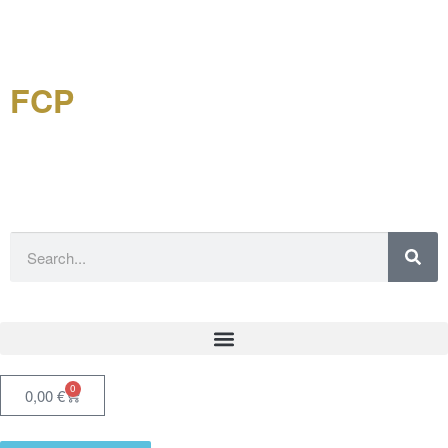
FCP
Forschungsgemeinschaft
China-Philatelie eV
0
0,00
€