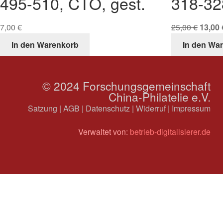
495-510, CTO, gest.
318-32
7,00
€
25,00
€
13,00
In den Warenkorb
In den Wa
© 2024 Forschungsgemeinschaft
China-Philatelie e.V.
Satzung
|
AGB
|
Datenschutz
|
Widerruf
|
Impressum
Verwaltet von:
betrieb-digitalisierer.de