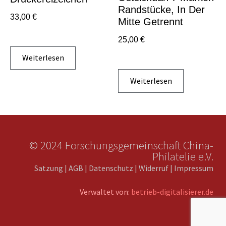
Randstücke, In Der
33,00
€
Mitte Getrennt
25,00
€
Weiterlesen
Weiterlesen
© 2024 Forschungsgemeinschaft China-
Philatelie e.V.
Satzung
|
AGB
|
Datenschutz
|
Widerruf
|
Impressum
Verwaltet von:
betrieb-digitalisierer.de