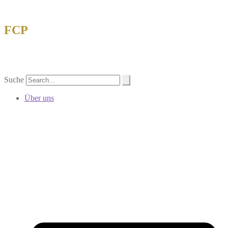
FCP
Forschungsgemeinschaft China-Philatelie
eV
Suche
Über uns