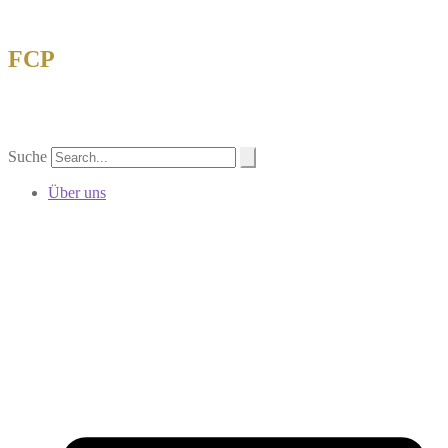
FCP
Forschungsgemeinschaft China-Philatelie
eV
Suche
Über uns