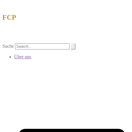
FCP
Forschungsgemeinschaft China-Philatelie
eV
Suche
Über uns